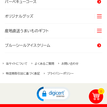
バーベキューコース
オリジナルグッズ
Tシャツ
産地直送うまいものギフト
タオル
オキナワンカルチャー
海産物
ブルーシールアイスクリーム
バッグ
精肉・加工肉
当サイトについて
よくあるご質問
お問い合わせ
ハムギフト
特定商取引法に基づく表記
プライバシーポリシー
沖縄そば
0
じーまーみ豆腐
沖縄県産菓子