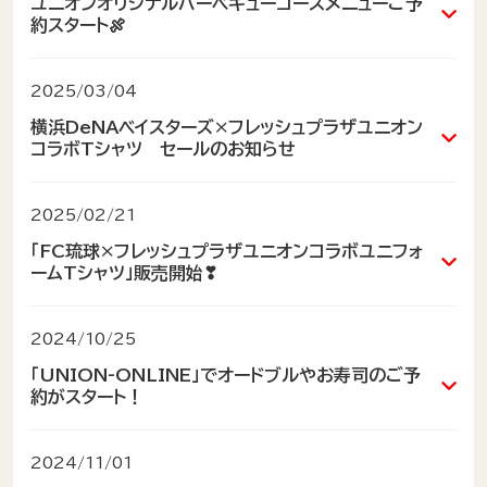
ユニオンオリジナルバーベキューコースメニューご予
現在、お届け商品につきまして、台風・熊本地
約スタート🍖
震等の影響により、商品のお届けに通常より
お時間を頂戴しております。
ユニオン自慢のオリジナルバーベキューメニューの
2025/03/04
お客様にはご不便とご迷惑をおかけいたしま
ご予約を、
横浜DeNAベイスターズ×フレッシュプラザユニオン
すこと、心よりお詫び申し上げます。
オンラインショップで承り中！
コラボTシャツ セールのお知らせ
24時間いつでもご注文！
何卒ご理解賜りますようお願い申し上げます。
今後ともユニオンオンラインショップをどうぞ
いつもUNION-ONLINEをご利用いただきまし
ぷりっぷりえび🦐に、ジュ〜シ〜お肉🥩...
2025/02/21
よろしくお願いいたします。
て、
ユニオンのBBQセットなら、夏のごちそうた～くさ
「FC琉球×フレッシュプラザユニオンコラボユニフォ
誠にありがとうございます！！
ん揃ってますから🌞
ームTシャツ」販売開始❣
ご自宅での焼肉パーティーにも最適🏠🎵
セールのお知らせ
：
お待たせしました❣
横浜DeNAベイスターズ×フレッシュプラザユニオン
2024/10/25
ご予約はお受け取りの4〜7日前まで！
のコラボTシャツを、
応援感謝セール
といたしまし
(商品によって異なります)
「UNION-ONLINE」でオードブルやお寿司のご予
皆様の熱いご要望にお応えしまして、
て、
約がスタート！
「琉球FC×フレッシュプラザユニオン」
送料込税抜価格
2,800円
(送料込&税込価格
どうぞご利用くださいませ！！
のコラボTシャツが登場ですから！！
3,080円
)にて
オンラインショップ「UNION-ONLINE」にて、
2024/11/01
好評販売中！
↓こちらから↓
オードブルやお寿司のご予約が可能になりました！
本日より、