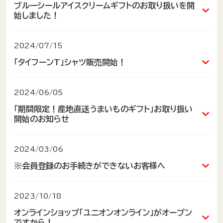
コラボTシャツを着て、
ブルーシールアイスクリームギフトのお取り扱いを開
※ユニオンスカラ国際通り店・おろく店でもお受取
フレッシュプラザユニオン店頭、
横浜DeNAベイスターズをみんなで応援しよう⚾📢
始しました！
りが可能になりました
UNION-ONLINEにていよいよ販売開始です🎵
コラボTシャツを着て、
当オンラインショップ「UNION-
来店不要で、
2024/07/15
FC琉球をみんなで応援しよう🥅⚽🏃
スマホでいつでもラクラク注文🎵
ONLINE」にて
こちらから！
「タイフーンT」シャツ販売開始！
フレッシュプラザユニオン全店でお受取。
ブルーシールアイスクリームギフト
の
お取り扱いを開始しました！
オキナワンカルチャーシリーズより、
ますます便利になった「UNION-ONLINE」を、ど
2024/06/05
詳しくはこちら
詳しくはこちら
ありそうでなかった「ユニオン×台風」デザインのT
うぞご利用くださいませ！
「期間限定！産地直送うまいものギフト」お取り扱い
シャツ販売開始ですから！
お取り寄せに、ギフトとしての贈り物にど
開始のお知らせ
※ご予約はお受取日の4日前まで。
うぞ！
ご購入はこちらから！
※お支払はクレジットカード決済のみ。
➔
オキナワンカルチャー タイフーンT
2024/03/06
※ラッキーポイント付与は対象外です。
👇お買求めはこちらから👇
※一部対象外商品もございます。
※会員登録のお手続きができないお客様へ
詳しくはこちら
有料
ユニオンオンラインショップ / ブルー
※オードブル・にぎり寿司の専用袋は
となっ
ております。
いつもご利用ありがとうございます。
シールアイスクリーム
2023/10/18
ご注文の際はレジ袋もご購入くださいませ。
ユニオンオンラインショップからのお知らせです。
※古島店はにぎり寿司・刺身盛り合わせ等の受付は
オンラインショップ「ユニオンオンライン」がオープン
会員登録メールが受信できない事により、本会員登録へお
ですから！