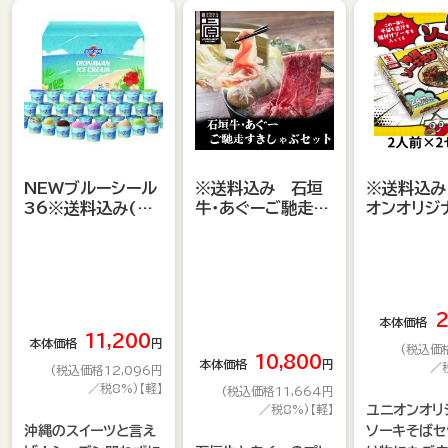
実店舗でしか購入できないTシャツやトートバッグなど、オ
ンライン販売のご要望を多数いただいておりました、
ユニオンオリジナルグッズ
「
」をご購入いただくこと
詳しくはこちら
が可能です。
ぜひ、この機会にご利用くださいませ。
ぜひホームページへ遊びに来てください♪ですから
今後はさらなるサービスの向上と共に、随時商品を追加し
てまいりますので、
ー！
フレッシュプラザユニオン実店舗と同様に、ご愛顧を賜りま
NEWブルーシール
※送料込み 石垣
※送料込み
36※送料込み(県
牛・あぐーご馳走す
オンオリジ
すようスタッフ一同お願い申し上げます。
👇こちらをクリック👇
外)
きしゃぶセット
ソーキそば
⇒ フレッシュプラザ 【ユニオン(UNION)】〜24時
間あいてます！
2
本体価格
11,200
本体価格
円
(税込価格
10,800
本体価格
円
／
(税込価格12,096円
／税8%)【軽】
(税込価格11,664円
／税8%)【軽】
ユニオンオリ
沖縄のスイーツと言え
ソーキそばセ