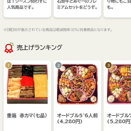
ば！シーズン問わずに
石垣牛とあぐーのプレ
り物にもご
人気商品です。
ミアムセットをどうぞ。
も。
詳しくはこちら
※【軽】印が表示されている商品は軽減税率（8%）対象商品となります。
売上げランキング
1
2
3
重箱 赤カマ（七品）
オードブル5~6人前
オードブル
(4,280円)
(5,280円