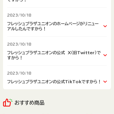
対象外となります。
すすみいただけない場合は、
いつも「UNION-ONLINE」をご利用いただきま
お手数をおかけしますが、
詳しくはこちら
して、
当オンラインショップの最下部にあります「よくあるご質問」
2023/10/18
誠にありがとうございます。
内の
フレッシュプラザユニオンのホームページがリニュー
A7「お問い合わせについて」の、「
メールが届きません
」の
アルしたんですから！
当ショップにて、
内容を
”美味い”がつながるハッピ―
ご確認いただき、当オンラインショップのドメインの、
「期間限定！産地直送うまいものギフト」
の
「いま開いてます！ユニオンですから！」
「
nodake.co.jp
」を、受信許可設定お願いいたします。
2023/10/18
お取り扱いを開始いたしました！
でおなじみのフレッシュプラザユニオンのホームペ
フレッシュプラザユニオンの公式 X（旧Twitter）で
万が一、受信設定をしてもメールが届かない場合は、
ージが
すから！
大変申し訳ございませんが、他メールアドレスにて再度会員
「いま開いてます！ユニオンですか
沖縄県で
商品も続々追加予定
です。
リニューアルしましたんですからー！
登録を
ら！」
お世話になった方への贈りもの、
でおなじみの、
よろしくお願いいたします。
いま開いてます！でおなじみの、
24時間営業スーパー
お取り寄せにも！
ホームページにある、コチラの
2023/10/18
フレッシュプラザユニオン公式
フレッシュプラザユニオン
ぜひ「UNION-ONLINE」にて
「CHOOSE DISC」
をクリックすると…？
「
」の公式オンラインショッ
今後とも引き続き「UNION-ONLINE」をどうぞよろしく
フレッシュプラザユニオンの公式TikTokですから！
X（旧Twitter）アカウント
ができました！
プ、
お買い求めくださいませ！
なんと！あのメロディが流れるんですから♪
お願いいたします。
詳しくはこちら
フォローよろしくですからー！
UNION-ONLINE
👇 👇
「
」がこの度オープンいたしまし
フレッシュプラザユニオンの公式TikTokアカウント
☞
こちらから
た。
👇タップして商品一覧へ👇
です！
おすすめ商品
フォローよろしくですからー！
UNION-ONLINEでは、ご来店いただくことが難しい遠
方のお客様より、
➡こちらから