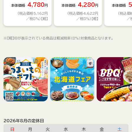
4,780
4,280
5
本体価格
円
本体価格
円
本体価格
(税込価格5,162円
(税込価格4,622円
(税込価格
／税8%)【軽】
／税8%)【軽】
／
※【軽】印が表示されている商品は軽減税率（8%）対象商品となります。
2026年8月の定休日
日
月
火
水
木
金
土