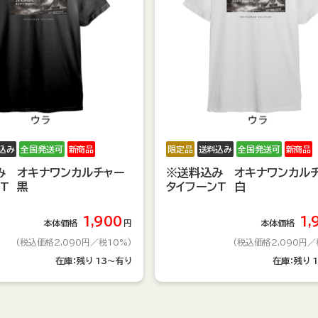
込み
全国発送可
新商品
限定品
送料込み
全国発送可
新商品
み オキナワンカルチャー
※送料込み オキナワンカル
T 黒
タイフーンT 白
1,900
1,
本体価格
円
本体価格
(税込価格2,090円
／税10%)
(税込価格2,090円
／
在庫：
残り
13～有り
在庫：
残り