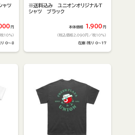
シャツ
※送料込み ユニオンオリジナルT
シャツ ブラック
000
1,900
円
本体価格
円
税10%)
(税込価格2,090円
／税10%)
残り
0～8
在庫：
残り
0～17