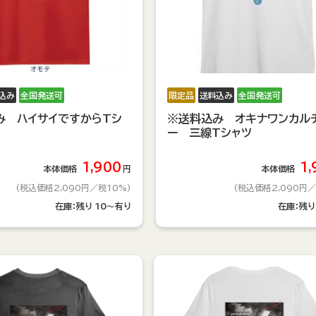
込み
全国発送可
限定品
送料込み
全国発送可
み ハイサイですからTシ
※送料込み オキナワンカル
ー 三線Tシャツ
1,900
1,
本体価格
円
本体価格
(税込価格2,090円
／税10%)
(税込価格2,090円
／
在庫：
残り
10～有り
在庫：
残