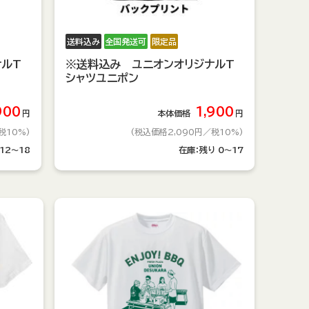
送料込み
全国発送可
限定品
ナルT
※送料込み ユニオンオリジナルT
シャツユニポン
900
1,900
円
本体価格
円
税10%)
(税込価格2,090円
／税10%)
12～18
在庫：
残り
0～17