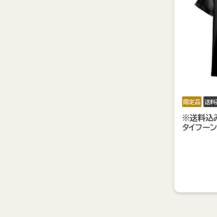
限定品
送料
※送料込
タイフーン