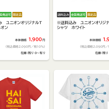
国発送可
限定品
送料込み
全国発送可
限定品
み ユニオンオリジナルT
※送料込み ユニオンオリジ
ネオン
シャツ ホワイト
1,900
1,
本体価格
円
本体価格
(税込価格2,090円
／税10%)
(税込価格2,090円
／
在庫：
残り
0～有り
在庫：
残り