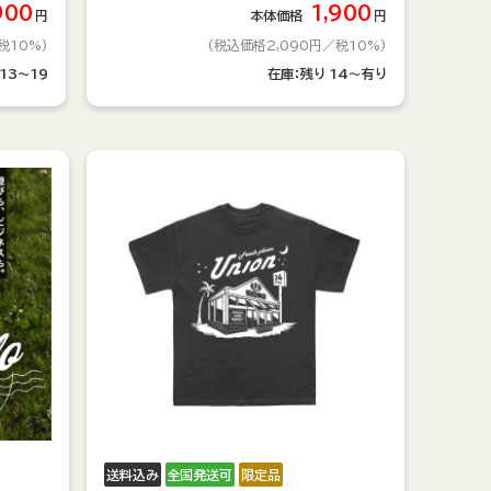
900
1,900
円
本体価格
円
税10%)
(税込価格2,090円
／税10%)
13～19
在庫：
残り
14～有り
送料込み
全国発送可
限定品