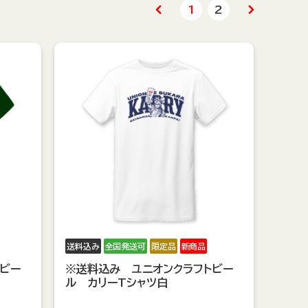
1
2
送料込み
全国発送可
限定品
新商品
ビー
※送料込み ユニオンクラフトビー
ル カリーTシャツ白