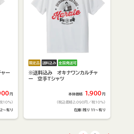
限定品
送料込み
全国発送可
チャー
※送料込み オキナワンカルチャ
ー 空手Tシャツ
900
1,900
円
本体価格
円
税10%)
(税込価格2,090円
／税10%)
12～有り
在庫：
残り
11～有り