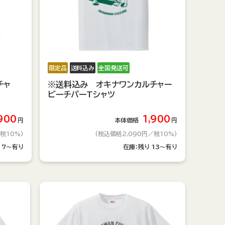
限定品
送料込み
全国発送可
チャ
※送料込み オキナワンカルチャー
ビーチパーTシャツ
900
1,900
円
本体価格
円
税10%)
(税込価格2,090円
／税10%)
り
7～有り
在庫：
残り
13～有り