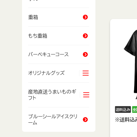
重箱
もち重箱
バーベキューコース
オリジナルグッズ
Tシャツ
産地直送うまいものギ
フト
タオル
オキナワンカルチャ
送料込み
全
ー
海産物
ブルーシールアイスクリ
※送料込
ーム
バッグ
精肉・加工肉