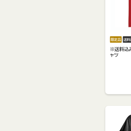
限定品
送料
※送料込
ャツ