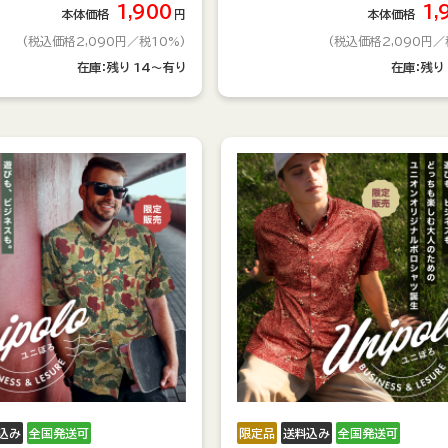
1,900
1,
本体価格
円
本体価格
(税込価格2,090円
／税10%)
(税込価格2,090円
／
在庫：
残り
14～有り
在庫：
残り
込み
全国発送可
限定品
送料込み
全国発送可