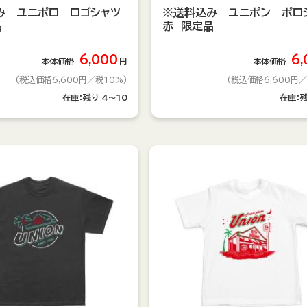
み ユニポロ ロゴシャツ
※送料込み ユニポン ポロ
品
赤 限定品
6,000
6,
本体価格
円
本体価格
(税込価格6,600円
／税10%)
(税込価格6,600円
／
在庫：
残り
4～10
在庫：