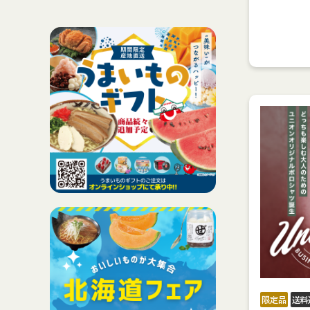
ハムギフト
沖縄そば
じーまーみ豆腐
沖縄県産菓子
ドリンク
ブル―シールアイスクリ
ーム
北海道産地直送品
限定品
送料