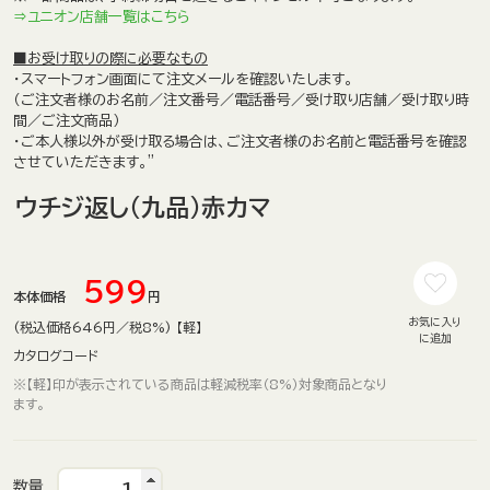
⇒ユニオン店舗一覧はこちら
■お受け取りの際に必要なもの
・スマートフォン画面にて注文メールを確認いたします。
（ご注文者様のお名前／注文番号／電話番号／受け取り店舗／受け取り時
間／ご注文商品）
・ご本人様以外が受け取る場合は、
ご注文者様のお名前と電話番号
を確認
させていただきます。
"
ウチジ返し（九品）赤カマ
599
本体価格
円
お気に入り
(税込価格646円／税8%) 【軽】
に追加
カタログコード
※【軽】印が表示されている商品は軽減税率（8%）対象商品となり
ます。
数量