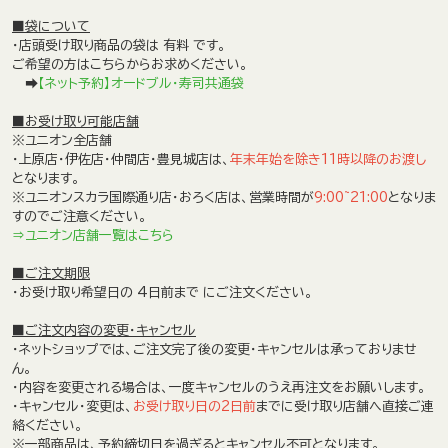
■袋について
・店頭受け取り商品の袋は
有料
です。
ご希望の方はこちらからお求めください。
➡
【ネット予約】オードブル・寿司共通袋
■お受け取り可能店舗
※ユニオン全店舗
・上原店・伊佐店・仲間店・豊見城店は、
年末年始を除き
11時以降のお渡し
となります。
※ユニオンスカラ国際通り店・おろく店は、営業時間が
9:00~21:00
となりま
すのでご注意ください。
⇒ユニオン店舗一覧はこちら
■ご注文期限
・お受け取り希望日の
4日前まで
にご注文ください。
■ご注文内容の変更・キャンセル
・ネットショップでは、ご注文完了後の変更・キャンセルは承っておりませ
ん。
・内容を変更される場合は、
一度キャンセルのうえ再注文をお願いします。
・キャンセル・変更は、
お受け取り日の2日前
までに受け取り店舗へ直接ご連
絡ください。
※一部商品は、予約締切日を過ぎるとキャンセル不可となります。