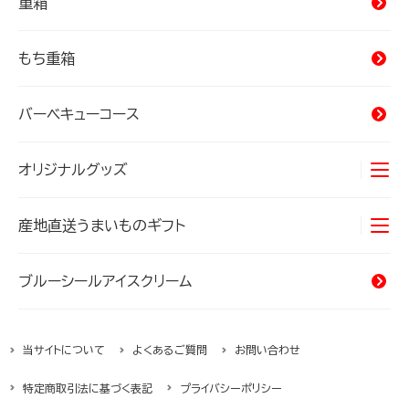
重箱
もち重箱
バーベキューコース
オリジナルグッズ
Tシャツ
産地直送うまいものギフト
タオル
オキナワンカルチャー
海産物
ブルーシールアイスクリーム
バッグ
精肉・加工肉
当サイトについて
よくあるご質問
お問い合わせ
ハムギフト
特定商取引法に基づく表記
プライバシーポリシー