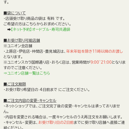
す。
■袋について
・店頭受け取り商品の袋は
有料
です。
ご希望の方はこちらからお求めください。
➡
【ネット予約】オードブル・寿司共通袋
■お受け取り可能店舗
※ユニオン全店舗
・上原店・伊佐店・仲間店・豊見城店は、
年末年始を除き
11時以降のお渡し
となります。
※ユニオンスカラ国際通り店・おろく店は、営業時間が
9:00~21:00
となりま
すのでご注意ください。
⇒ユニオン店舗一覧はこちら
■ご注文期限
・お受け取り希望日の
4日前まで
にご注文ください。
■ご注文内容の変更・キャンセル
・ネットショップでは、ご注文完了後の変更・キャンセルは承っておりませ
ん。
・内容を変更される場合は、
一度キャンセルのうえ再注文をお願いします。
・キャンセル・変更は、
お受け取り日の2日前
までに受け取り店舗へ直接ご連
絡ください。