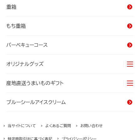
重箱
もち重箱
バーベキューコース
オリジナルグッズ
Tシャツ
産地直送うまいものギフト
タオル
オキナワンカルチャー
海産物
ブルーシールアイスクリーム
バッグ
精肉・加工肉
当サイトについて
よくあるご質問
お問い合わせ
ハムギフト
特定商取引法に基づく表記
プライバシーポリシー