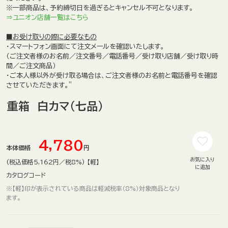
※一部商品は、予約締切日を過ぎるとキャンセル不可となります。
⇒ユニオン店舗一覧はこちら
■お受け取りの際に必要なもの
・スマートフォン画面にて注文メールを確認いたします。
（ご注文者様のお名前／注文番号／電話番号／受け取り店舗／受け取り時
間／ご注文商品）
・ご本人様以外が受け取る場合は、
ご注文者様のお名前と電話番号
を確認
させていただきます。
"
重箱 白カマ（七品）
4,780
本体価格
円
お気に入り
(税込価格5,162円／税8%) 【軽】
に追加
カタログコード
※【軽】印が表示されている商品は軽減税率（8%）対象商品となり
ます。