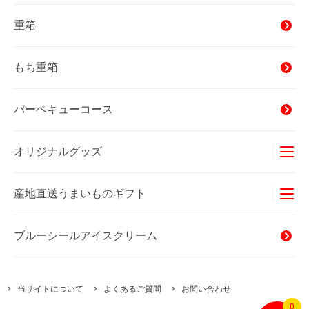
重箱
もち重箱
バーベキューコース
オリジナルグッズ
Tシャツ
産地直送うまいものギフト
タオル
オキナワンカルチャー
海産物
ブルーシールアイスクリーム
バッグ
精肉・加工肉
当サイトについて
よくあるご質問
お問い合わせ
ハムギフト
0