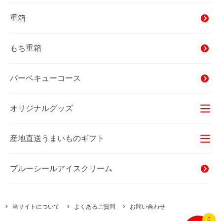
重箱
もち重箱
バーベキューコース
オリジナルグッズ
Tシャツ
産地直送うまいものギフト
タオル
オキナワンカルチャー
海産物
ブルーシールアイスクリーム
バッグ
精肉・加工肉
当サイトについて
よくあるご質問
お問い合わせ
ハムギフト
0