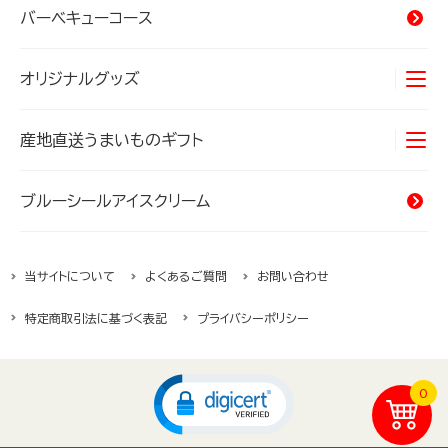
バーベキューコース
オリジナルグッズ
Tシャツ
産地直送うまいものギフト
タオル
オキナワンカルチャー
海産物
ブルーシールアイスクリーム
バッグ
精肉・加工肉
当サイトについて
よくあるご質問
お問い合わせ
ハムギフト
特定商取引法に基づく表記
プライバシーポリシー
沖縄そば
じーまーみ豆腐
0
沖縄県産菓子