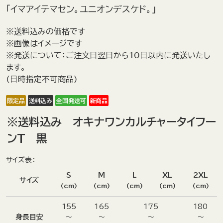
「イマアイテマセン。ユニオンデスケド。」
※送料込みの価格です
※画像はイメージです
※発送について：ご注文日翌日から10日以内に発送いたし
ます。
(日時指定不可商品)
限定品
送料込み
全国発送可
新商品
※送料込み オキナワンカルチャータイフー
ンT 黒
サイズ表：
S
M
L
XL
2XL
サイズ
(cm)
(cm)
(cm)
(cm)
(cm)
155
165
175
180
身長目安
～
～
～
～