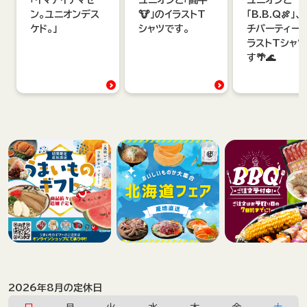
「イマアイテマセ
ユニオンと「闘牛
ユニオンと
ン。ユニオンデス
🐮」のイラストT
「B.B.Q🍖」
ケド。」
シャツです。
チパーティー
ラストTシャ
す🌴🌊
2026年8月の定休日