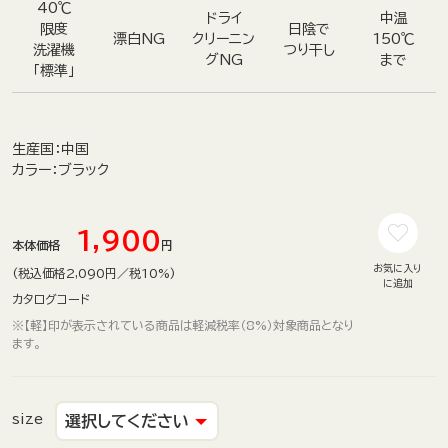
40℃
ドライ
中温
限度
日陰で
漂白NG
クリーニン
150℃
洗濯機
つり干し
グNG
まで
「標準」
生産国
：中国
カラー
：ブラック
1,900
本体価格
円
お気に入り
(税込価格2,090円／税10%)
に追加
カタログコード
※【軽】印が表示されている商品は軽減税率（8%）対象商品となり
ます。
size