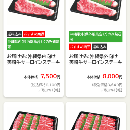
送料込み
おすすめ商品
沖縄県外(県外離島含む)のみ発送
可
沖縄県内(県内離島含む)のみ発送
可
おすすめ商品
送料込み
お届け先：沖縄県内向け
お届け先：沖縄県外向け
美崎牛サーロインステーキ
美崎牛サーロインステーキ
7,500
8,000
本体価格
円
本体価格
円
(税込価格8,100円
(税込価格8,640円
／税8%)【軽】
／税8%)【軽】