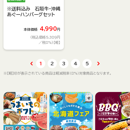
※送料込み 石垣牛・沖縄
あぐーハンバーグセット
4,990
本体価格
円
(税込価格5,389円
／税8%)【軽】
1
2
3
4
5
※【軽】印が表示されている商品は軽減税率（8%）対象商品となります。