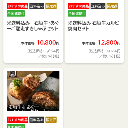
おすすめ商品
送料込み
限定品
おすすめ商品
送料込み
限定品
全国発送可
全国発送可
※送料込み 石垣牛・あぐ
※送料込み 石垣牛カルビ
ーご馳走すきしゃぶセット
焼肉セット
10,800
12,800
本体価格
円
本体価格
円
(税込価格11,664円
(税込価格13,824円
／税8%)【軽】
／税8%)【軽】
おすすめ商品
送料込み
限定品
全国発送可