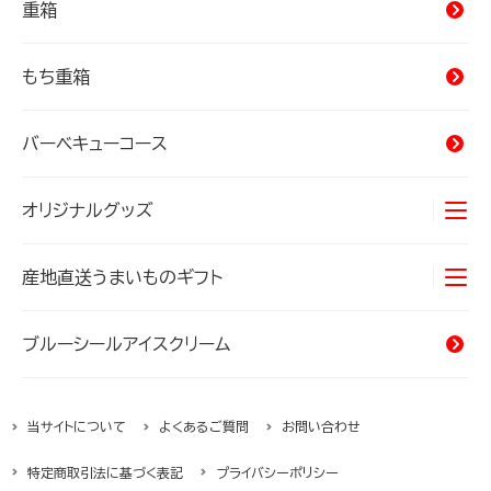
重箱
もち重箱
バーベキューコース
オリジナルグッズ
Tシャツ
産地直送うまいものギフト
タオル
オキナワンカルチャー
海産物
ブルーシールアイスクリーム
バッグ
精肉・加工肉
当サイトについて
よくあるご質問
お問い合わせ
ハムギフト
特定商取引法に基づく表記
プライバシーポリシー