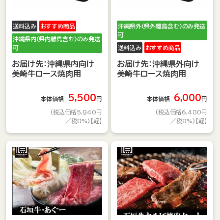
送料込み
おすすめ商品
沖縄県外(県外離島含む)のみ発送
可
沖縄県内(県内離島含む)のみ発送
可
送料込み
おすすめ商品
お届け先：沖縄県内向け
お届け先：沖縄県外向け
美崎牛ロース焼肉用
美崎牛ロース焼肉用
5,500
6,000
本体価格
円
本体価格
円
(税込価格5,940円
(税込価格6,480円
／税8%)【軽】
／税8%)【軽】